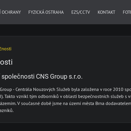
Í OCHRANY
FYZICKÁ OSTRAHA
EZS/CCTV
KONTAKT
FOT
čnosti
osti
 společnosti CNS Group s.r.o.
Group - Centrála Nouzových Služeb byla založena v roce 2010 spo
I). Takto vznikl tým odborníků v oblasti bezpečnostních služeb s v
zázemím. V současné době jsme na území města Brna dodavatelem 
azníků.