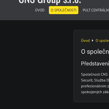
ÚVOD
O SPOLEČNOSTI
PULT CENTRÁLN
Úvod
O spole
O společn
Představení
Společnost CNS 
Securit, Služba D
profesionálním 
spokojených zák