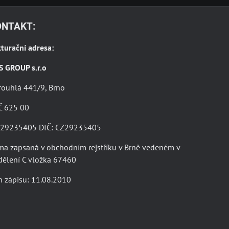
ONTAKT:
turační adresa:
S GROUP s.r.o
rouhlá 441/9, Brno
Č 625 00
: 29235405 DIČ: CZ29235405
ma zapsaná v obchodním rejstříku v Brně vedeném v
dělení C vložka 67460
 zápisu: 11.08.2010