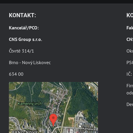
KONTAKT:
K
Kancelář/PCO:
Fak
CNS Group s.r.o.
CN
Čtvrtě 314/1
Ok
Brno - Nový Lískovec
PS
634 00
IČ
Fir
od
Externí obsah je blokován
Den
Volbami soukromí
Přejete si načíst externí obsah?
Povolit jednou