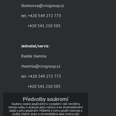
lbaresova@cnsgroup.cz
tel: +420 549 272 773
+420 541 210 505
Jednatel/servis:
Radek Hamrla
rhamrla@cnsgroup.cz
tel: +420 549 272 773
+420 541 210 505
Předvolby soukromí
Soubory cookie používáme k vylepšení vaší návštěvy
Vedoucí PCO:
tohoto webu, k analýze jeho výkonu a ke shromažďování
údajů o jeho používání. Můžeme k tomu použít nástroje a
služby třetích stran a shromážděná data mohou být