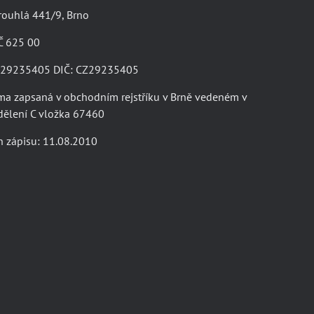
rouhlá 441/9, Brno
Č 625 00
: 29235405 DIČ: CZ29235405
ma zapsaná v obchodním rejstříku v Brně vedeném v
dělení C vložka 67460
 zápisu: 11.08.2010