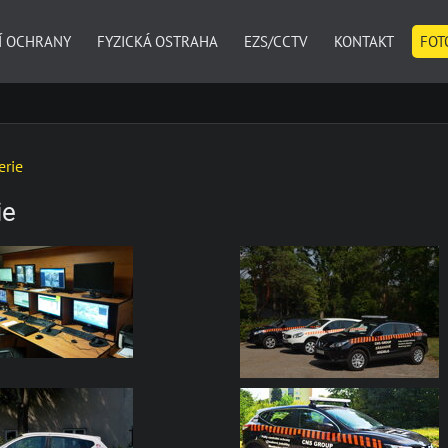
Í OCHRANY
FYZICKÁ OSTRAHA
EZS/CCTV
KONTAKT
FOT
erie
ie