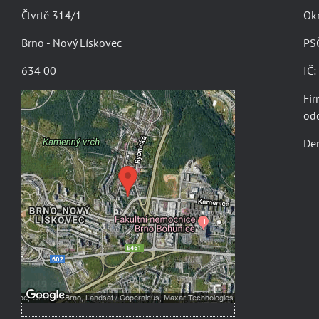
Čtvrtě 314/1
Ok
Brno - Nový Lískovec
PS
634 00
IČ
Fir
od
Externí obsah je blokován
Den
Volbami soukromí
Přejete si načíst externí obsah?
Povolit jednou
Povolit a zapamatovat - souhlas
s druhem cookie: Funkční
Otevřít obsah v novém okně